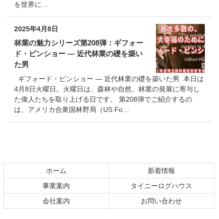
を世界に…
2025年4月8日
林業の魅力シリーズ第208弾：ギフォー
ド・ピンショー — 近代林業の礎を築い
た男
ギフォード・ピンショー — 近代林業の礎を築いた男 本日は
4月8日火曜日。火曜日は、森林や自然、林業の発展に寄与し
た偉人たちを取り上げる日です。 第208弾でご紹介するの
は、アメリカ合衆国林野局（US Fo…
コ
ペ
ン
ー
テ
ジ
ホーム
新着情報
ン
の
事業案内
タイニーログハウス
ツ
先
本
頭
会社案内
お問い合わせ
文
へ
の
戻