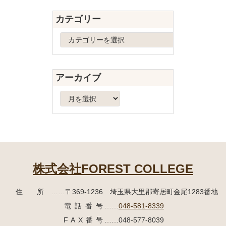
先
る
カテゴリー
頭
へ
カ
戻
テ
る
ゴ
リ
アーカイブ
ー
ア
ー
カ
イ
ブ
株式会社FOREST COLLEGE
住所
……〒369-1236 埼玉県大里郡寄居町
金尾1283番地
電話番号
……
048-581-8339
FAX番号
……048-577-8039