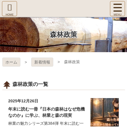
コ
サ
ン
イ
ホ
テ
ト
㈱Ｆ
ー
ン
メ
ム
ツ
ニ
へ
本
ＯＲ
森林政策
ュ
文
ー
へ
ＥＳ
を
ス
開
キ
Ｔ Ｃ
く
森林政策
ホーム
新着情報
ッ
プ
ＯＬ
ＬＥ
森林政策の一覧
ＧＥ
2025年12月26日
年末に読む一冊『日本の森林はなぜ危機
なのか』に学ぶ、林業と森の現実
林業の魅力シリーズ第384弾 年末に読む一