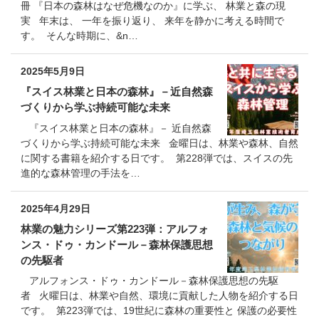
冊 『日本の森林はなぜ危機なのか』に学ぶ、 林業と森の現
実 年末は、 一年を振り返り、 来年を静かに考える時間で
す。 そんな時期に、&n…
2025年5月9日
『スイス林業と日本の森林』－近自然森
づくりから学ぶ持続可能な未来
『スイス林業と日本の森林』－ 近自然森
づくりから学ぶ持続可能な未来 金曜日は、林業や森林、自然
に関する書籍を紹介する日です。 第228弾では、スイスの先
進的な森林管理の手法を…
2025年4月29日
林業の魅力シリーズ第223弾：アルフォ
ンス・ドゥ・カンドール－森林保護思想
の先駆者
アルフォンス・ドゥ・カンドール－森林保護思想の先駆
者 火曜日は、林業や自然、環境に貢献した人物を紹介する日
です。 第223弾では、19世紀に森林の重要性と 保護の必要性