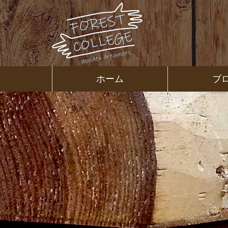
コ
ン
テ
ン
ツ
本
文
㈱ＦＯＲ
ホーム
ブ
へ
ス
ＥＳＴ Ｃ
キ
ッ
プ
ＯＬＬＥ
ＧＥ