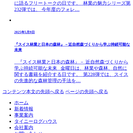
に語るフリートークの日です。 林業の魅力シリーズ第
232弾では、 今年度のフォレ…
2025年5月9日
『スイス林業と日本の森林』－近自然森づくりから学ぶ持続可能な
未来
『スイス林業と日本の森林』－ 近自然森づくりから
学ぶ持続可能な未来 金曜日は、林業や森林、自然に
関する書籍を紹介する日です。 第228弾では、スイス
の先進的な森林管理の手法を…
コンテンツ本文の先頭へ戻る
ページの先頭へ戻る
ホーム
新着情報
事業案内
タイニーログハウス
会社案内