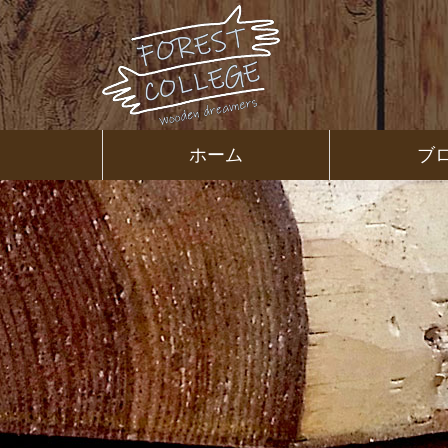
コ
ン
テ
ン
ツ
本
文
㈱ＦＯＲ
ホーム
ブ
へ
ス
ＥＳＴ Ｃ
キ
ッ
プ
ＯＬＬＥ
ＧＥ