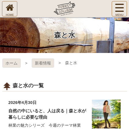
コ
サ
ン
イ
ホ
テ
ト
㈱Ｆ
ー
ン
メ
ム
ツ
ニ
へ
本
ＯＲ
森と水
ュ
文
ー
へ
ＥＳ
を
ス
開
キ
Ｔ Ｃ
く
森と水
ホーム
新着情報
ッ
プ
ＯＬ
ＬＥ
森と水の一覧
ＧＥ
2026年4月30日
自然の中にいると、人は戻る｜森と水が
暮らしに必要な理由
林業の魅力シリーズ 今週のテーマ林業