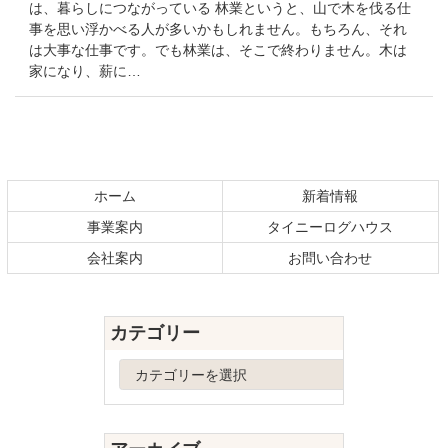
は、暮らしにつながっている 林業というと、山で木を伐る仕
事を思い浮かべる人が多いかもしれません。もちろん、それ
は大事な仕事です。でも林業は、そこで終わりません。木は
家になり、薪に…
コ
ペ
ン
ー
テ
ジ
ホーム
新着情報
ン
の
事業案内
タイニーログハウス
ツ
先
本
頭
会社案内
お問い合わせ
文
へ
の
戻
先
る
カテゴリー
頭
へ
カ
戻
テ
る
ゴ
リ