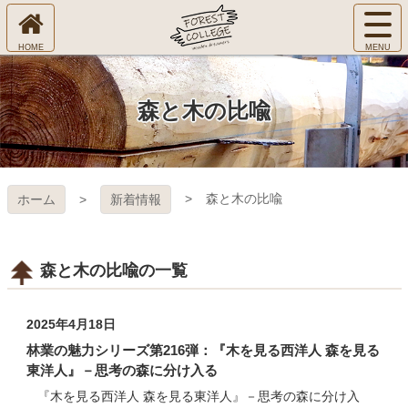
コ
サ
ン
イ
ホ
テ
ト
㈱Ｆ
ー
ン
メ
ム
ツ
ニ
へ
本
ＯＲ
森と木の比喩
ュ
文
ー
へ
ＥＳ
を
ス
開
キ
Ｔ Ｃ
く
森と木の比喩
ホーム
新着情報
ッ
プ
ＯＬ
ＬＥ
森と木の比喩の一覧
ＧＥ
2025年4月18日
林業の魅力シリーズ第216弾：『木を見る西洋人 森を見る
東洋人』－思考の森に分け入る
『木を見る西洋人 森を見る東洋人』－思考の森に分け入