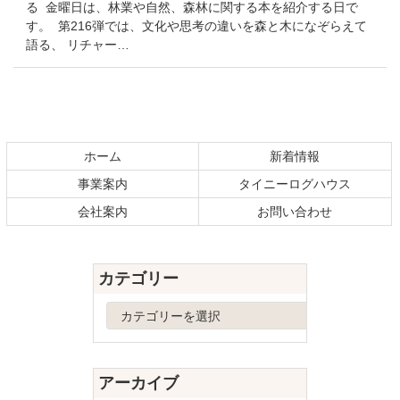
る 金曜日は、林業や自然、森林に関する本を紹介する日で
す。 第216弾では、文化や思考の違いを森と木になぞらえて
語る、 リチャー…
コ
ペ
ン
ー
テ
ジ
ホーム
新着情報
ン
の
事業案内
タイニーログハウス
ツ
先
本
頭
会社案内
お問い合わせ
文
へ
の
戻
先
る
カテゴリー
頭
へ
カ
戻
テ
る
ゴ
リ
アーカイブ
ー