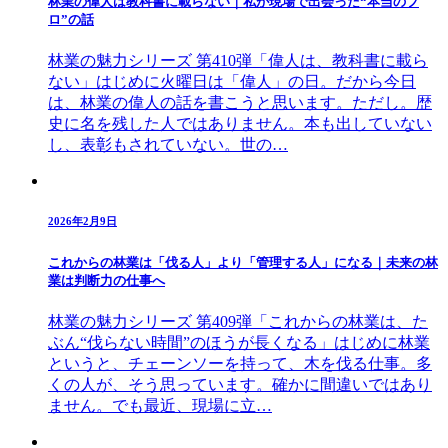
林業の偉人は教科書に載らない｜私が現場で出会った“本当のプ
ロ”の話
林業の魅力シリーズ 第410弾「偉人は、教科書に載ら
ない」はじめに火曜日は「偉人」の日。だから今日
は、林業の偉人の話を書こうと思います。ただし。歴
史に名を残した人ではありません。本も出していない
し、表彰もされていない。世の…
2026年2月9日
これからの林業は「伐る人」より「管理する人」になる｜未来の林
業は判断力の仕事へ
林業の魅力シリーズ 第409弾「これからの林業は、た
ぶん“伐らない時間”のほうが長くなる」はじめに林業
というと、チェーンソーを持って、木を伐る仕事。多
くの人が、そう思っています。確かに間違いではあり
ません。でも最近、現場に立…