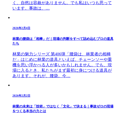
く、自然は容赦がありません。でも私はいつも思って
います。事故は、…
2026年2月4日
林業の腰袋は「相棒」だ｜現場の判断をすべて詰め込むプロの道具
たち
林業の魅力シリーズ 第406弾「腰袋は、林業者の相棒
だ」はじめに林業の道具といえば、チェーンソーや重
機を思い浮かべる人が多いかもしれません。でも、現
場に入るとき、私たちがまず最初に身につける道具が
あります。それが、腰袋。今…
2026年2月2日
林業の未来は「技術」ではなく「文化」で決まる｜事故ゼロの現場
をつくる本当の力とは