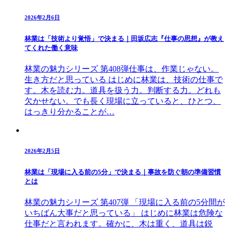
2026年2月6日
林業は「技術より覚悟」で決まる｜田坂広志『仕事の思想』が教え
てくれた働く意味
林業の魅力シリーズ 第408弾仕事は、作業じゃない。
生き方だと思っている はじめに林業は、技術の仕事で
す。木を読む力。道具を扱う力。判断する力。どれも
欠かせない。でも長く現場に立っていると、ひとつ、
はっきり分かることが…
2026年2月5日
林業は「現場に入る前の5分」で決まる｜事故を防ぐ朝の準備習慣
とは
林業の魅力シリーズ 第407弾 「現場に入る前の5分間が
いちばん大事だと思っている」 はじめに林業は危険な
仕事だと言われます。確かに、木は重く、道具は鋭