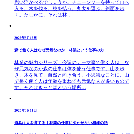
思い浮かべるでしょうか。チェーンソーを持って山へ
入る。木を伐る。枝を払う。丸太を運ぶ。斜面を歩
く。たしかに、それは林…
2026年3月16日
森で働く人はなぜ元気なのか｜林業という仕事の力
林業の魅力シリーズ 今週のテーマ森で働く人は、な
ぜ元気なのか森の仕事は体を使う仕事です。山を歩
き、木を見て、自然と向き合う。不思議なことに、山
で長く働く人は年齢を重ねても元気な人が多いもので
す。それはきっと森という場所…
2026年3月11日
道具は人を育てる｜林業の仕事に欠かせない相棒の話