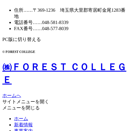
ブ
住所
……〒369-1236 埼玉県大里郡寄居町
金尾1283番
地
電話番号
……
048-581-8339
FAX番号
……048-577-8039
PC版に切り替える
© FOREST COLLEGE
㈱ＦＯＲＥＳＴ ＣＯＬＬＥＧ
Ｅ
ホームへ
サイトメニューを開く
メニューを閉じる
ホーム
新着情報
事業案内