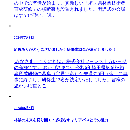
の中での準備が始まり、真新しい「埼玉県林業技術者
育成研修」の横断幕も設置されました。開講式の会場
はすでに整い、明…
2024年7月8日
応援ありがとうございました！研修生12名が決定しました！
みなさま、こんにちは。株式会社フォレストカレッジ
の高橋です。 おかげさまで、令和6年埼玉県林業技術
者育成研修の募集（定員12名）が先週の5日（金）に無
事に終了し、研修生12名が決定いたしました。皆様の
温かい応援とご…
2024年6月9日
林業の未来を切り開く：多様なキャリアパスとその魅力