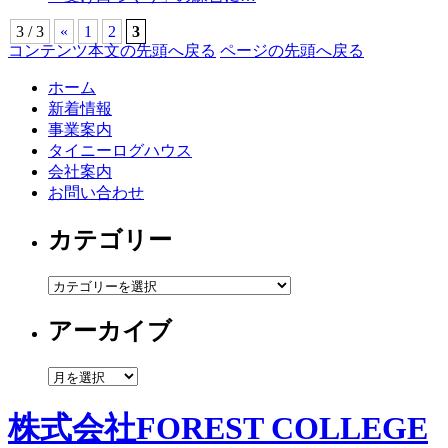
3 / 3
«
1
2
3
コンテンツ本文の先頭へ戻る
ページの先頭へ戻る
ホーム
新着情報
事業案内
タイニーログハウス
会社案内
お問い合わせ
カテゴリー
カ
テ
アーカイブ
ゴ
リ
ー
ア
ー
カ
株式会社FOREST COLLEGE
イ