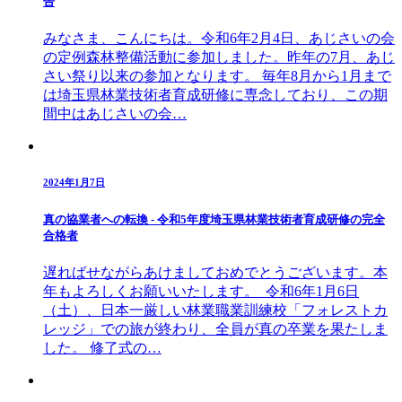
告
みなさま、こんにちは。令和6年2月4日、あじさいの会
の定例森林整備活動に参加しました。昨年の7月、あじ
さい祭り以来の参加となります。 毎年8月から1月まで
は埼玉県林業技術者育成研修に専念しており、この期
間中はあじさいの会…
2024年1月7日
真の協業者への転換 - 令和5年度埼玉県林業技術者育成研修の完全
合格者
遅ればせながらあけましておめでとうございます。本
年もよろしくお願いいたします。 令和6年1月6日
（土）、日本一厳しい林業職業訓練校「フォレストカ
レッジ」での旅が終わり、全員が真の卒業を果たしま
した。 修了式の…