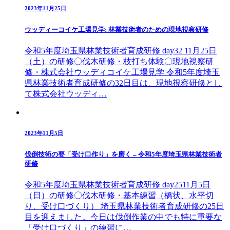
2023年11月25日
ウッディーコイケ工場見学: 林業技術者のための現地視察研修
令和5年度埼玉県林業技術者育成研修 day32 11月25日
（土）の研修〇伐木研修・枝打ち体験〇現地視察研
修・株式会社ウッディコイケ工場見学 令和5年度埼玉
県林業技術者育成研修の32日目は、現地視察研修とし
て株式会社ウッディ…
2023年11月5日
伐倒技術の要「受け口作り」を磨く – 令和5年度埼玉県林業技術者
研修
令和5年度埼玉県林業技術者育成研修 day2511月5日
（日）の研修〇伐木研修・基本練習（橋状、水平切
り、受け口づくり） 埼玉県林業技術者育成研修の25日
目を迎えました。今日は伐倒作業の中でも特に重要な
「受け口づくり」の練習に…