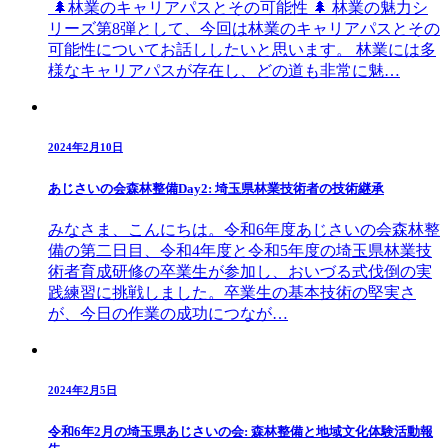
🌲林業のキャリアパスとその可能性 🌲 林業の魅力シ
リーズ第8弾として、今回は林業のキャリアパスとその
可能性についてお話ししたいと思います。 林業には多
様なキャリアパスが存在し、どの道も非常に魅…
2024年2月10日
あじさいの会森林整備Day2: 埼玉県林業技術者の技術継承
みなさま、こんにちは。令和6年度あじさいの会森林整
備の第二日目、令和4年度と令和5年度の埼玉県林業技
術者育成研修の卒業生が参加し、おいづる式伐倒の実
践練習に挑戦しました。卒業生の基本技術の堅実さ
が、今日の作業の成功につなが…
2024年2月5日
令和6年2月の埼玉県あじさいの会: 森林整備と地域文化体験活動報