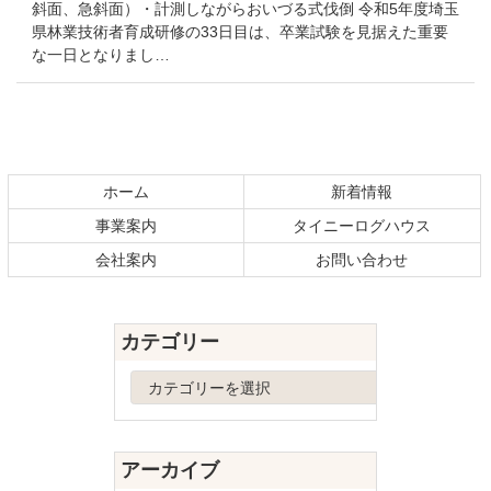
斜面、急斜面）・計測しながらおいづる式伐倒 令和5年度埼玉
県林業技術者育成研修の33日目は、卒業試験を見据えた重要
な一日となりまし…
コ
ペ
ン
ー
テ
ジ
ホーム
新着情報
ン
の
事業案内
タイニーログハウス
ツ
先
本
頭
会社案内
お問い合わせ
文
へ
の
戻
先
る
カテゴリー
頭
へ
カ
戻
テ
る
ゴ
リ
アーカイブ
ー