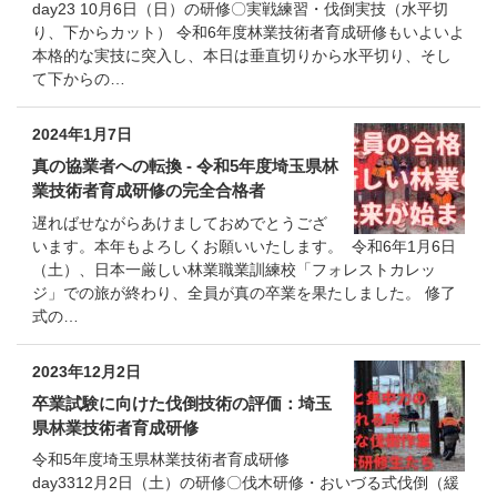
day23 10月6日（日）の研修〇実戦練習・伐倒実技（水平切
り、下からカット） 令和6年度林業技術者育成研修もいよいよ
本格的な実技に突入し、本日は垂直切りから水平切り、そし
て下からの…
2024年1月7日
真の協業者への転換 - 令和5年度埼玉県林
業技術者育成研修の完全合格者
遅ればせながらあけましておめでとうござ
います。本年もよろしくお願いいたします。 令和6年1月6日
（土）、日本一厳しい林業職業訓練校「フォレストカレッ
ジ」での旅が終わり、全員が真の卒業を果たしました。 修了
式の…
2023年12月2日
卒業試験に向けた伐倒技術の評価：埼玉
県林業技術者育成研修
令和5年度埼玉県林業技術者育成研修
day3312月2日（土）の研修〇伐木研修・おいづる式伐倒（緩