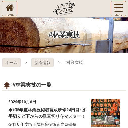
コ
サ
ン
イ
ホ
テ
ト
㈱Ｆ
ー
ン
メ
ム
ツ
ニ
へ
本
ＯＲ
#林業実技
ュ
文
ー
へ
ＥＳ
を
ス
開
キ
Ｔ Ｃ
く
#林業実技
ホーム
新着情報
ッ
プ
ＯＬ
ＬＥ
#林業実技の一覧
ＧＥ
2024年10月6日
令和6年度林業技術者育成研修24日目: 水
平切りと下からの垂直切りをマスター！
令和６年度埼玉県林業技術者育成研修