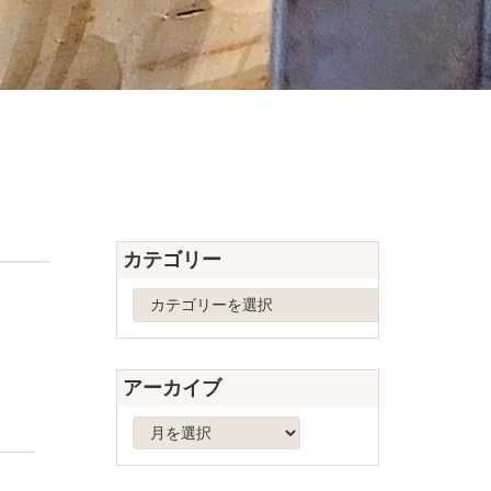
カテゴリー
カ
テ
ゴ
リ
アーカイブ
ー
ア
ー
カ