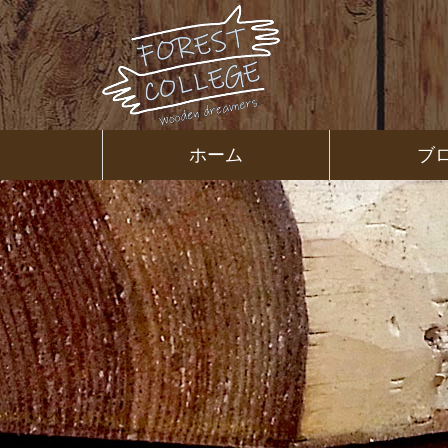
コ
ン
テ
ン
ツ
本
文
㈱ＦＯＲ
ホーム
ブ
へ
ス
ＥＳＴ Ｃ
キ
ッ
プ
ＯＬＬＥ
ＧＥ