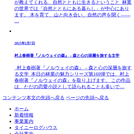
が教えてくれる、自然とともに生きるということ 林業
の世界では「自然とともにある暮らし」が中心にあり
ます。 木を育て、山と向き合い、自然の声を聞く——
…
2025年2月7日
村上春樹著『ノルウェイの森』 – 森と心の深層を旅する文学
村上春樹著『ノルウェイの森』 – 森と心の深層を旅す
る文学 本日の林業の魅力シリーズ第169弾では、村上
春樹著『ノルウェイの森』を取り上げます。 この作品
は、ただの恋愛小説として語られることも多いで…
コンテンツ本文の先頭へ戻る
ページの先頭へ戻る
ホーム
新着情報
事業案内
タイニーログハウス
会社案内