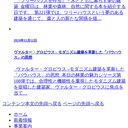
『ツリーハウスを作る』－木とともに暮らす夢の建
築 金曜日は、林業や森林、自然に関する本を紹介する
日です。 第221弾では、ツリーハウスという夢のある
建築を通じて、 森と人の新たな関係を描…
2024年11月12日
ヴァルター・グロピウス – モダニズム建築を革新した「バウハウ
ス」の思想
ヴァルター・グロピウス –モダニズム建築を革新した
「バウハウス」の思想 本日の林業の魅力シリーズ第
108弾では、合理性と機能性を重視したモダニズム建築
を提唱した建築家、ヴァルター・グロピウスに焦点を
当て…
コンテンツ本文の先頭へ戻る
ページの先頭へ戻る
ホーム
新着情報
事業案内