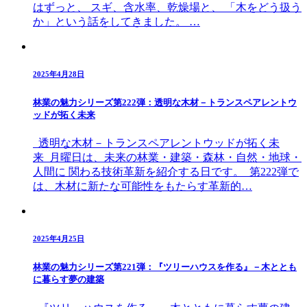
はずっと、 スギ、含水率、乾燥場と、 「木をどう扱う
か」という話をしてきました。 …
2025年4月28日
林業の魅力シリーズ第222弾：透明な木材－トランスペアレントウ
ッドが拓く未来
透明な木材－トランスペアレントウッドが拓く未
来 月曜日は、未来の林業・建築・森林・自然・地球・
人間に 関わる技術革新を紹介する日です。 第222弾で
は、木材に新たな可能性をもたらす革新的…
2025年4月25日
林業の魅力シリーズ第221弾：『ツリーハウスを作る』－木ととも
に暮らす夢の建築