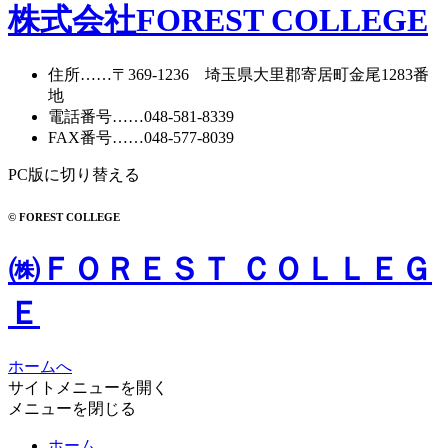
株式会社FOREST COLLEGE
住所
……〒369-1236 埼玉県大里郡寄居町
金尾1283番
地
電話番号
……
048-581-8339
FAX番号
……048-577-8039
PC版に切り替える
© FOREST COLLEGE
㈱ＦＯＲＥＳＴ ＣＯＬＬＥＧ
Ｅ
ホームへ
サイトメニューを開く
メニューを閉じる
ホーム