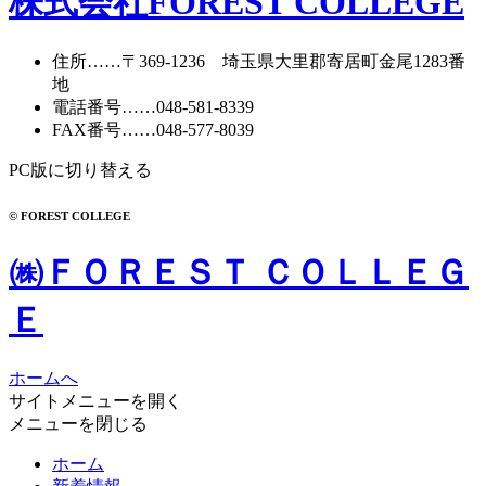
株式会社FOREST COLLEGE
住所
……〒369-1236 埼玉県大里郡寄居町
金尾1283番
地
電話番号
……
048-581-8339
FAX番号
……048-577-8039
PC版に切り替える
© FOREST COLLEGE
㈱ＦＯＲＥＳＴ ＣＯＬＬＥＧ
Ｅ
ホームへ
サイトメニューを開く
メニューを閉じる
ホーム