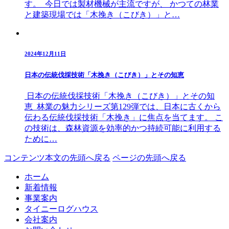
す。 今日では製材機械が主流ですが、 かつての林業
と建築現場では「木挽き（こびき）」と…
2024年12月11日
日本の伝統伐採技術「木挽き（こびき）」とその知恵
日本の伝統伐採技術「木挽き（こびき）」とその知
恵 林業の魅力シリーズ第129弾では、日本に古くから
伝わる伝統伐採技術「木挽き」に焦点を当てます。 こ
の技術は、森林資源を効率的かつ持続可能に利用する
ために…
コンテンツ本文の先頭へ戻る
ページの先頭へ戻る
ホーム
新着情報
事業案内
タイニーログハウス
会社案内