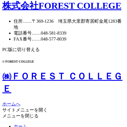
株式会社FOREST COLLEGE
住所
……〒369-1236 埼玉県大里郡寄居町
金尾1283番
地
電話番号
……
048-581-8339
FAX番号
……048-577-8039
PC版に切り替える
© FOREST COLLEGE
㈱ＦＯＲＥＳＴ ＣＯＬＬＥＧ
Ｅ
ホームへ
サイトメニューを開く
メニューを閉じる
ホーム