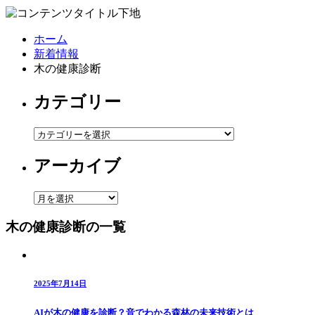
ホーム
新着情報
木の健康診断
カテゴリー
カ
テ
アーカイブ
ゴ
リ
ー
ア
ー
木の健康診断の一覧
カ
イ
ブ
2025年7月14日
AIが木の健康を診断？音でわかる森林の未来技術とは