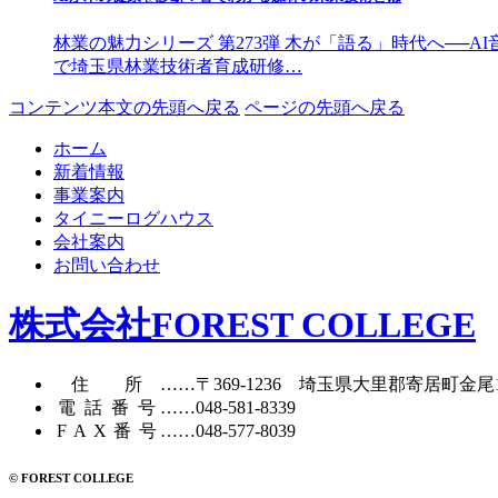
林業の魅力シリーズ 第273弾 木が「語る」時代へ──A
で埼玉県林業技術者育成研修…
コンテンツ本文の先頭へ戻る
ページの先頭へ戻る
ホーム
新着情報
事業案内
タイニーログハウス
会社案内
お問い合わせ
株式会社FOREST COLLEGE
住所
……〒369-1236 埼玉県大里郡寄居町
金尾
電話番号
……
048-581-8339
FAX番号
……048-577-8039
© FOREST COLLEGE