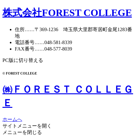
株式会社FOREST COLLEGE
住所
……〒369-1236 埼玉県大里郡寄居町
金尾1283番
地
電話番号
……
048-581-8339
FAX番号
……048-577-8039
PC版に切り替える
© FOREST COLLEGE
㈱ＦＯＲＥＳＴ ＣＯＬＬＥＧ
Ｅ
ホームへ
サイトメニューを開く
メニューを閉じる