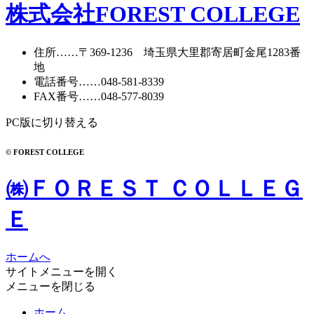
株式会社FOREST COLLEGE
住所
……〒369-1236 埼玉県大里郡寄居町
金尾1283番
地
電話番号
……
048-581-8339
FAX番号
……048-577-8039
PC版に切り替える
© FOREST COLLEGE
㈱ＦＯＲＥＳＴ ＣＯＬＬＥＧ
Ｅ
ホームへ
サイトメニューを開く
メニューを閉じる
ホーム