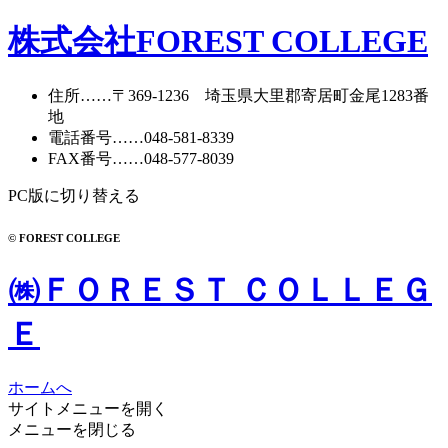
株式会社FOREST COLLEGE
住所
……〒369-1236 埼玉県大里郡寄居町
金尾1283番
地
電話番号
……
048-581-8339
FAX番号
……048-577-8039
PC版に切り替える
© FOREST COLLEGE
㈱ＦＯＲＥＳＴ ＣＯＬＬＥＧ
Ｅ
ホームへ
サイトメニューを開く
メニューを閉じる