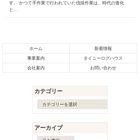
す。 かつて手作業で行われていた伐採作業は、時代の進化
と…
コ
ペ
ン
ー
テ
ジ
ホーム
新着情報
ン
の
事業案内
タイニーログハウス
ツ
先
本
頭
会社案内
お問い合わせ
文
へ
の
戻
先
る
カテゴリー
頭
へ
カ
戻
テ
る
ゴ
リ
アーカイブ
ー
ア