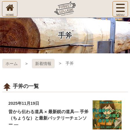
コ
サ
ン
イ
ホ
テ
ト
㈱Ｆ
ー
ン
メ
ム
ツ
ニ
へ
本
ＯＲ
手斧
ュ
文
ー
へ
ＥＳ
を
ス
開
キ
Ｔ Ｃ
く
手斧
ホーム
新着情報
ッ
プ
ＯＬ
ＬＥ
手斧の一覧
ＧＥ
2025年11月19日
昔から伝わる道具 × 最新鋭の道具― 手斧
（ちょうな）と最新バッテリーチェンソ
ー ―