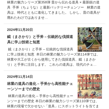
林業の魅力シリーズ第358弾 昔から伝わる道具 × 最新鋭の道
具 手斧（ちょうな）と最新バッテリーチェンソー 林業の道
具は、時代とともに進化してきました。 しかし、昔の道具が
廃れたわけではありませ…
2024年11月20日
鉞（まさかり）と手斧 – 伝統的な伐採道
具に学ぶ技術と知恵
鉞（まさかり）と手斧 – 伝統的な伐採道具
に学ぶ技術と知恵 本日の林業の魅力シリーズ第114弾では、
林業や大工が古くから使用してきた伐採道具、鉞（まさか
り）と手斧に注目します。 これらの道具は、現代のチェ…
2024年11月14日
林業の道具の進化 – 手斧から高性能チェ
ーンソーまでの歴史
林業の道具の進化 – 手斧から高性能チェー
ンソーまでの歴史 本日の林業の魅力シリーズ第110弾では、
林業の現場で欠かせない「道具」にスポットライトを当てま