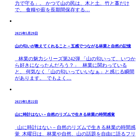
力で守る」。 かつて山の民は、木と土、竹と藁だけ
で、 食糧や薪を長期間保存する…
2025年5月29日
山の匂いが教えてくれること－五感でつながる林業と自然の記憶
林業の魅力シリーズ第242弾 「山の匂いって、いつか
ら好きになったんだろう？」 林業に関わっている
と、 何気なく「山の匂いっていいなぁ」と感じる瞬間
があります。 でもよく…
2025年5月22日
山に時計はない－自然のリズムで生きる林業の時間感覚
山に時計はない－自然のリズムで生きる林業の時間感
覚 木曜日は、林業や自然、山の話題を自由に語るフリ