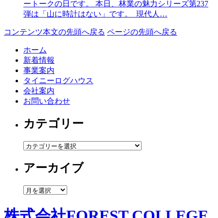
ートークの日です。 本日、林業の魅力シリーズ第237
弾は「山に時計はない」です。 現代人…
コンテンツ本文の先頭へ戻る
ページの先頭へ戻る
ホーム
新着情報
事業案内
タイニーログハウス
会社案内
お問い合わせ
カテゴリー
カ
テ
アーカイブ
ゴ
リ
ー
ア
ー
カ
株式会社FOREST COLLEGE