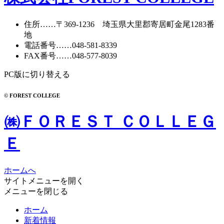
イ
ブ
住所
……〒369-1236 埼玉県大里郡寄居町
金尾1283番
地
電話番号
……
048-581-8339
FAX番号
……048-577-8039
PC版に切り替える
© FOREST COLLEGE
㈱ＦＯＲＥＳＴ ＣＯＬＬＥＧ
Ｅ
ホームへ
サイトメニューを開く
メニューを閉じる
ホーム
新着情報