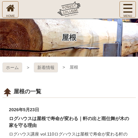
コ
サ
ン
イ
ホ
テ
ト
㈱Ｆ
ー
ン
メ
ム
ツ
ニ
へ
本
ＯＲ
屋根
ュ
文
ー
へ
ＥＳ
を
ス
開
キ
Ｔ Ｃ
く
屋根
ホーム
新着情報
ッ
プ
ＯＬ
ＬＥ
屋根の一覧
ＧＥ
2026年5月23日
ログハウスは屋根で寿命が変わる｜軒の出と雨仕舞が木の
家を守る理由
ログハウス講座 vol.110ログハウスは屋根で寿命が変わる軒の