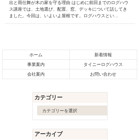
出と雨仕舞が木の家を守る理由 はじめに前回までのログハウ
ス講座では、土地選び、配置、窓、デッキについて話してき
ました。今回は、いよいよ屋根です。ログハウスとい…
コ
ペ
ン
ー
テ
ジ
ホーム
新着情報
ン
の
事業案内
タイニーログハウス
ツ
先
本
頭
会社案内
お問い合わせ
文
へ
の
戻
先
る
カテゴリー
頭
へ
カ
戻
テ
る
ゴ
リ
アーカイブ
ー