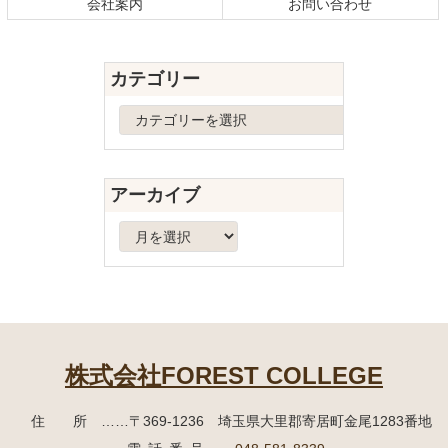
会社案内
お問い合わせ
文
へ
の
戻
先
る
カテゴリー
頭
へ
カ
戻
テ
る
ゴ
リ
アーカイブ
ー
ア
ー
カ
イ
ブ
株式会社FOREST COLLEGE
住所
……〒369-1236 埼玉県大里郡寄居町
金尾1283番地