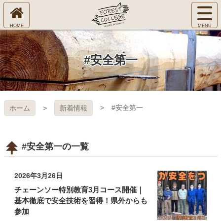
コ
サ
ン
イ
ホ
テ
ト
㈱Ｆ
ー
ン
メ
ム
ツ
ニ
へ
本
ＯＲ
#安全第一
ュ
文
ー
へ
ＥＳ
を
ス
開
キ
Ｔ Ｃ
く
#安全第一
ホーム
新着情報
ッ
プ
ＯＬ
ＬＥ
#安全第一の一覧
ＧＥ
2026年3月26日
チェーンソー特別教育3月コース開催｜
基本徹底で安全技術を習得！県外からも
参加