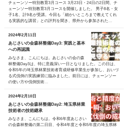
チェーンソー特別教育3月コース 3月23日・24日の2日間、チ
ェーンソー特別教育3月コースを開催しました。 男子8名・女
子1名、計9名が受講。今回も「細かいところまで教えてくれ
る実践的な講習」との評判を聞き、県外から参加された…
2024年2月11日
あじさいの会森林整備Day3: 実践と基本
への再認識
みなさま、こんにちは。あじさいの会の森
林整備Day3は、特に意義深い一日となりました。この日は、
令和5年の埼玉県林業技術者育成研修卒業生が参加し、おいづ
る式伐倒の実践練習に臨みました。前日には、チェーンソー
の使い方や伐倒技術…
2024年2月10日
あじさいの会森林整備Day2: 埼玉県林業
技術者の技術継承
みなさま、こんにちは。令和6年度あじさい
の会森林整備の第二日目、令和4年度と令和5年度の埼玉県林