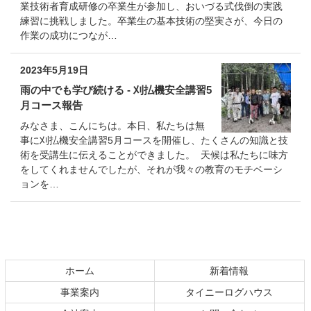
業技術者育成研修の卒業生が参加し、おいづる式伐倒の実践
練習に挑戦しました。卒業生の基本技術の堅実さが、今日の
作業の成功につなが…
2023年5月19日
雨の中でも学び続ける - 刈払機安全講習5
月コース報告
みなさま、こんにちは。本日、私たちは無
事に刈払機安全講習5月コースを開催し、たくさんの知識と技
術を受講生に伝えることができました。 天候は私たちに味方
をしてくれませんでしたが、それが我々の教育のモチベーシ
ョンを…
コ
ペ
ン
ー
テ
ジ
ホーム
新着情報
ン
の
事業案内
タイニーログハウス
ツ
先
本
頭