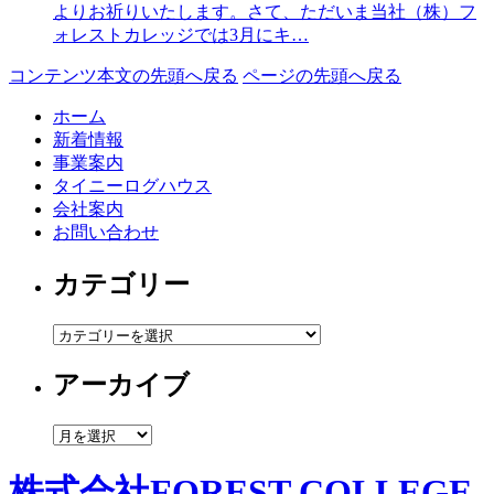
よりお祈りいたします。さて、ただいま当社（株）フ
ォレストカレッジでは3月にキ…
コンテンツ本文の先頭へ戻る
ページの先頭へ戻る
ホーム
新着情報
事業案内
タイニーログハウス
会社案内
お問い合わせ
カテゴリー
カ
テ
アーカイブ
ゴ
リ
ー
ア
ー
カ
株式会社FOREST COLLEGE