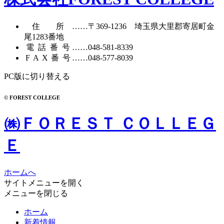
イ
ブ
住所
……〒369-1236 埼玉県大里郡寄居町
金
尾1283番地
電話番号
……
048-581-8339
FAX番号
……048-577-8039
PC版に切り替える
© FOREST COLLEGE
㈱ＦＯＲＥＳＴ ＣＯＬＬＥＧ
Ｅ
ホームへ
サイトメニューを開く
メニューを閉じる
ホーム
新着情報