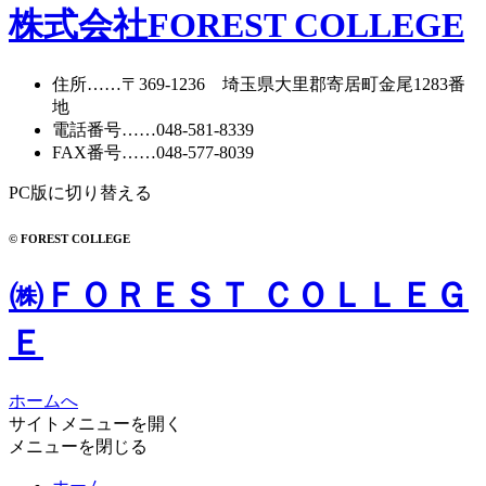
株式会社FOREST COLLEGE
住所
……〒369-1236 埼玉県大里郡寄居町
金尾1283番
地
電話番号
……
048-581-8339
FAX番号
……048-577-8039
PC版に切り替える
© FOREST COLLEGE
㈱ＦＯＲＥＳＴ ＣＯＬＬＥＧ
Ｅ
ホームへ
サイトメニューを開く
メニューを閉じる