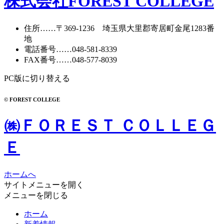
株式会社FOREST COLLEGE
住所
……〒369-1236 埼玉県大里郡寄居町
金尾1283番
地
電話番号
……
048-581-8339
FAX番号
……048-577-8039
PC版に切り替える
© FOREST COLLEGE
㈱ＦＯＲＥＳＴ ＣＯＬＬＥＧ
Ｅ
ホームへ
サイトメニューを開く
メニューを閉じる
ホーム