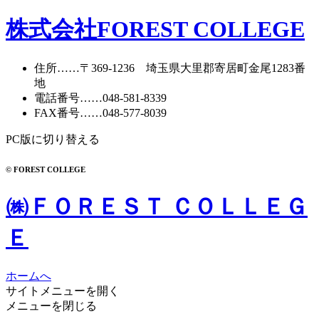
株式会社FOREST COLLEGE
住所
……〒369-1236 埼玉県大里郡寄居町
金尾1283番
地
電話番号
……
048-581-8339
FAX番号
……048-577-8039
PC版に切り替える
© FOREST COLLEGE
㈱ＦＯＲＥＳＴ ＣＯＬＬＥＧ
Ｅ
ホームへ
サイトメニューを開く
メニューを閉じる