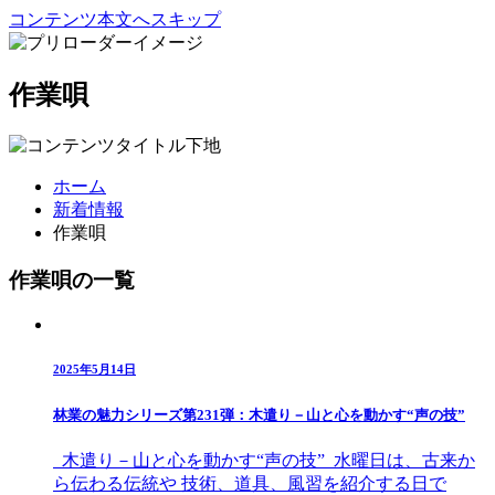
コンテンツ本文へスキップ
作業唄
ホーム
新着情報
作業唄
作業唄の一覧
2025年5月14日
林業の魅力シリーズ第231弾：木遣り－山と心を動かす“声の技”
木遣り－山と心を動かす“声の技” 水曜日は、古来か
ら伝わる伝統や 技術、道具、風習を紹介する日で