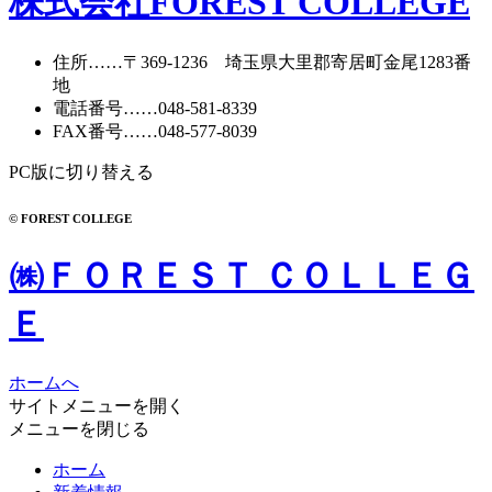
株式会社FOREST COLLEGE
住所
……〒369-1236 埼玉県大里郡寄居町
金尾1283番
地
電話番号
……
048-581-8339
FAX番号
……048-577-8039
PC版に切り替える
© FOREST COLLEGE
㈱ＦＯＲＥＳＴ ＣＯＬＬＥＧ
Ｅ
ホームへ
サイトメニューを開く
メニューを閉じる
ホーム