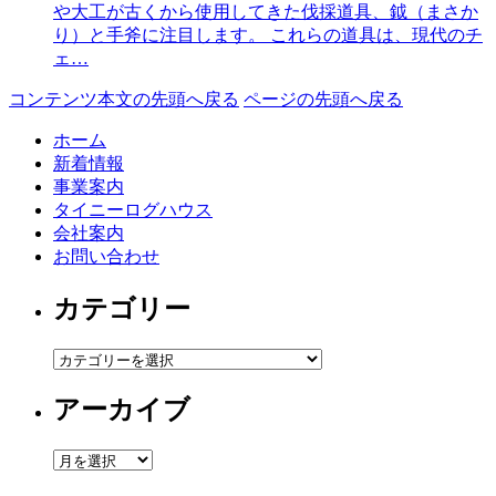
や大工が古くから使用してきた伐採道具、鉞（まさか
り）と手斧に注目します。 これらの道具は、現代のチ
ェ…
コンテンツ本文の先頭へ戻る
ページの先頭へ戻る
ホーム
新着情報
事業案内
タイニーログハウス
会社案内
お問い合わせ
カテゴリー
カ
テ
アーカイブ
ゴ
リ
ー
ア
ー