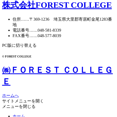
カ
株式会社FOREST COLLEGE
イ
ブ
住所
……〒369-1236 埼玉県大里郡寄居町
金尾1283番
地
電話番号
……
048-581-8339
FAX番号
……048-577-8039
PC版に切り替える
© FOREST COLLEGE
㈱ＦＯＲＥＳＴ ＣＯＬＬＥＧ
Ｅ
ホームへ
サイトメニューを開く
メニューを閉じる
ホーム