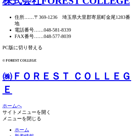
株式会社FOREST COLLEGE
住所
……〒369-1236 埼玉県大里郡寄居町
金尾1283番
地
電話番号
……
048-581-8339
FAX番号
……048-577-8039
PC版に切り替える
© FOREST COLLEGE
㈱ＦＯＲＥＳＴ ＣＯＬＬＥＧ
Ｅ
ホームへ
サイトメニューを開く
メニューを閉じる
ホーム