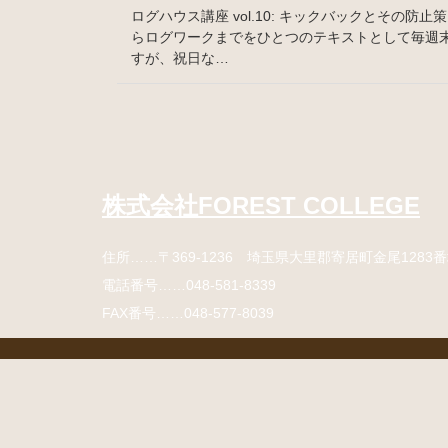
ログハウス講座 vol.10: キックバックとその
らログワークまでをひとつのテキストとして毎週
すが、祝日な…
コ
ペ
ン
ー
テ
ジ
ン
の
株式会社FOREST COLLEGE
ツ
先
本
頭
住所
……〒369-1236 埼玉県大里郡寄居町
金尾1283
文
へ
の
戻
電話番号
……
048-581-8339
先
る
FAX番号
……048-577-8039
頭
へ
戻
コ
ペ
る
ン
ー
テ
ジ
ン
の