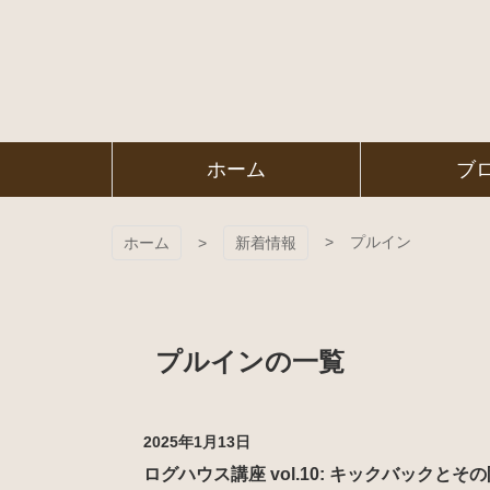
コ
ン
テ
ン
ツ
本
文
㈱ＦＯＲ
ホーム
ブ
へ
ス
ＥＳＴ Ｃ
キ
ッ
プルイン
ホーム
新着情報
プ
ＯＬＬＥ
ＧＥ
プルインの一覧
2025年1月13日
ログハウス講座 vol.10: キックバックとそ