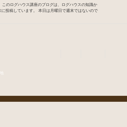
防止策 このログハウス講座のブログは、ログハウスの知識か
末に投稿しています。 本日は月曜日で週末ではないので
ホーム
新着情報
事業案内
番地