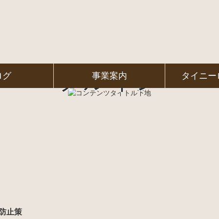
プルイン
ログ
事業案内
タイニー
の防止策