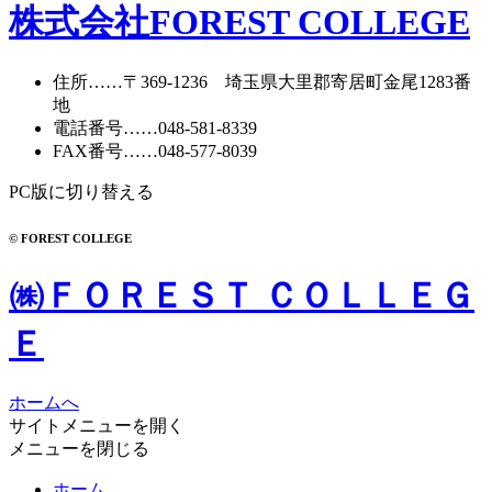
株式会社FOREST COLLEGE
住所
……〒369-1236 埼玉県大里郡寄居町
金尾1283番
地
電話番号
……
048-581-8339
FAX番号
……048-577-8039
PC版に切り替える
© FOREST COLLEGE
㈱ＦＯＲＥＳＴ ＣＯＬＬＥＧ
Ｅ
ホームへ
サイトメニューを開く
メニューを閉じる
ホーム