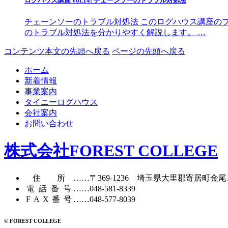
ログハウス講座 vol.14: チェーンソーのトラブル対処法
チェーンソーのトラブル対処法 このログハウス講座の
のトラブル対処法を分かりやすく解説します。 …
コンテンツ本文の先頭へ戻る
ページの先頭へ戻る
ホーム
新着情報
事業案内
タイニーログハウス
会社案内
お問い合わせ
株式会社FOREST COLLEGE
住所
……〒369-1236 埼玉県大里郡寄居町
金尾
電話番号
……
048-581-8339
FAX番号
……048-577-8039
© FOREST COLLEGE