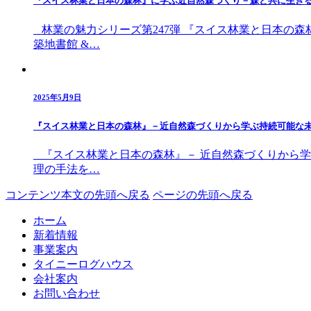
『スイス林業と日本の森林』に学ぶ近自然森づくり－森と共に生き
林業の魅力シリーズ第247弾 『スイス林業と日本の森
築地書館 &…
2025年5月9日
『スイス林業と日本の森林』－近自然森づくりから学ぶ持続可能な
『スイス林業と日本の森林』－ 近自然森づくりから学
理の手法を…
コンテンツ本文の先頭へ戻る
ページの先頭へ戻る
ホーム
新着情報
事業案内
タイニーログハウス
会社案内
お問い合わせ