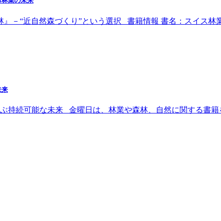
る林業の未来
林』－“近自然森づくり”という選択 書籍情報 書名：スイス
未来
ぶ持続可能な未来 金曜日は、林業や森林、自然に関する書籍を