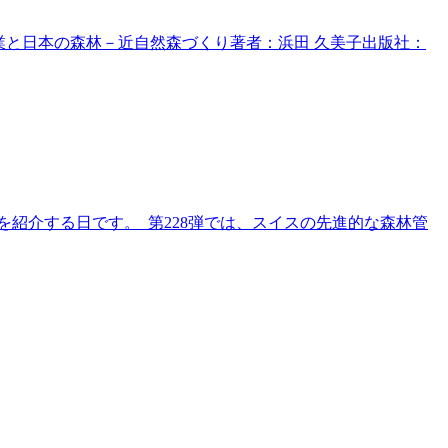
林業と日本の森林－近自然森づくり著者：浜田 久美子出版社：
紹介する日です。 第228弾では、スイスの先進的な森林管