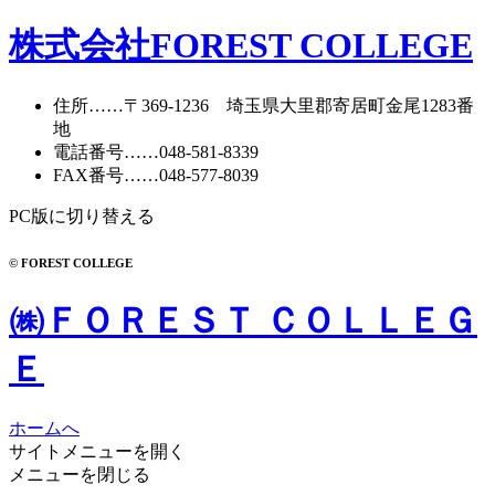
株式会社FOREST COLLEGE
住所
……〒369-1236 埼玉県大里郡寄居町
金尾1283番
地
電話番号
……
048-581-8339
FAX番号
……048-577-8039
PC版に切り替える
© FOREST COLLEGE
㈱ＦＯＲＥＳＴ ＣＯＬＬＥＧ
Ｅ
ホームへ
サイトメニューを開く
メニューを閉じる