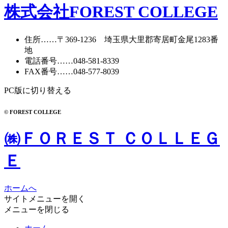
株式会社FOREST COLLEGE
住所
……〒369-1236 埼玉県大里郡寄居町
金尾1283番
地
電話番号
……
048-581-8339
FAX番号
……048-577-8039
PC版に切り替える
© FOREST COLLEGE
㈱ＦＯＲＥＳＴ ＣＯＬＬＥＧ
Ｅ
ホームへ
サイトメニューを開く
メニューを閉じる