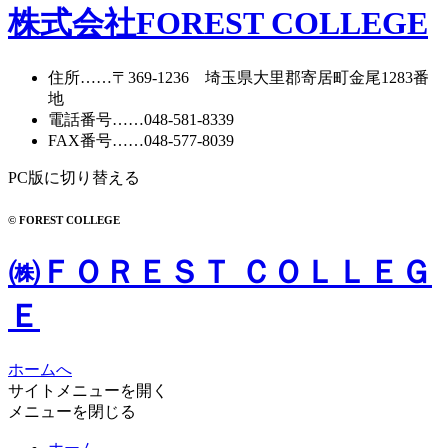
株式会社FOREST COLLEGE
住所
……〒369-1236 埼玉県大里郡寄居町
金尾1283番
地
電話番号
……
048-581-8339
FAX番号
……048-577-8039
PC版に切り替える
© FOREST COLLEGE
㈱ＦＯＲＥＳＴ ＣＯＬＬＥＧ
Ｅ
ホームへ
サイトメニューを開く
メニューを閉じる