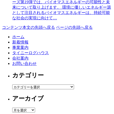
ーズ第19弾では、バイオマスエネルギーの可能性と未
来について取り上げます。 環境に優しいエネルギー源
として注目されるバイオマスエネルギーは、持続可能
な社会の実現に向けて…
コンテンツ本文の先頭へ戻る
ページの先頭へ戻る
ホーム
新着情報
事業案内
タイニーログハウス
会社案内
お問い合わせ
カテゴリー
カ
テ
アーカイブ
ゴ
リ
ー
ア