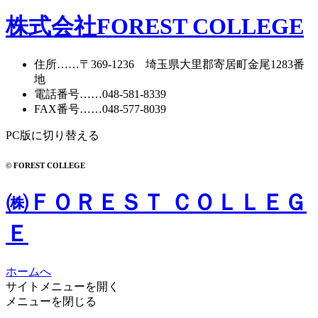
ー
カ
株式会社FOREST COLLEGE
イ
ブ
住所
……〒369-1236 埼玉県大里郡寄居町
金尾1283番
地
電話番号
……
048-581-8339
FAX番号
……048-577-8039
PC版に切り替える
© FOREST COLLEGE
㈱ＦＯＲＥＳＴ ＣＯＬＬＥＧ
Ｅ
ホームへ
サイトメニューを開く
メニューを閉じる