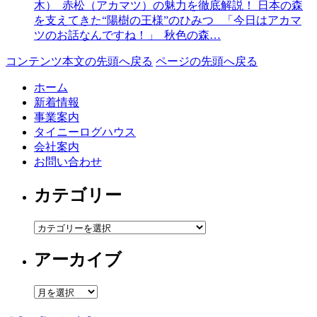
木） 赤松（アカマツ）の魅力を徹底解説！ 日本の森
を支えてきた“陽樹の王様”のひみつ 「今日はアカマ
ツのお話なんですね！」 秋色の森…
コンテンツ本文の先頭へ戻る
ページの先頭へ戻る
ホーム
新着情報
事業案内
タイニーログハウス
会社案内
お問い合わせ
カテゴリー
カ
テ
アーカイブ
ゴ
リ
ー
ア
ー