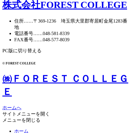
カ
株式会社FOREST COLLEGE
イ
ブ
住所
……〒369-1236 埼玉県大里郡寄居町
金尾1283番
地
電話番号
……
048-581-8339
FAX番号
……048-577-8039
PC版に切り替える
© FOREST COLLEGE
㈱ＦＯＲＥＳＴ ＣＯＬＬＥＧ
Ｅ
ホームへ
サイトメニューを開く
メニューを閉じる
ホーム