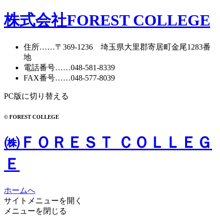
株式会社FOREST COLLEGE
住所
……〒369-1236 埼玉県大里郡寄居町
金尾1283番
地
電話番号
……
048-581-8339
FAX番号
……048-577-8039
PC版に切り替える
© FOREST COLLEGE
㈱ＦＯＲＥＳＴ ＣＯＬＬＥＧ
Ｅ
ホームへ
サイトメニューを開く
メニューを閉じる