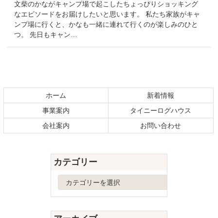
文柴のかながキャンプ場で起こしたちょっぴりショッキング
なエピソードをお届けしたいと思います。 私たち家族がキャ
ンプ場に行くと、かなも一緒に連れて行くのが楽しみのひと
つ。 先日もキャン…
コ
ペ
ン
ー
テ
ジ
ホーム
新着情報
ン
の
事業案内
タイニーログハウス
ツ
先
本
頭
会社案内
お問い合わせ
文
へ
の
戻
先
る
カテゴリー
頭
へ
カ
戻
テ
る
ゴ
リ