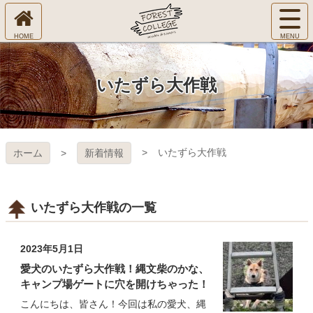
コ
サ
ン
イ
ホ
テ
ト
㈱Ｆ
ー
ン
メ
ム
ツ
ニ
へ
本
ＯＲ
いたずら大作戦
ュ
文
ー
へ
ＥＳ
を
ス
開
キ
Ｔ Ｃ
く
いたずら大作戦
ホーム
新着情報
ッ
プ
ＯＬ
ＬＥ
いたずら大作戦の一覧
ＧＥ
2023年5月1日
愛犬のいたずら大作戦！縄文柴のかな、
キャンプ場ゲートに穴を開けちゃった！
こんにちは、皆さん！今回は私の愛犬、縄