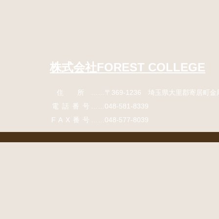
コ
ペ
ン
ー
テ
ジ
ン
の
ツ
先
本
頭
株式会社FOREST COLLEGE
文
へ
の
戻
住所
……〒369-1236 埼玉県大里郡寄居町
金
先
る
頭
電話番号
……
048-581-8339
へ
FAX番号
……048-577-8039
戻
る
コ
ペ
ン
ー
テ
ジ
ン
の
ツ
先
本
頭
文
へ
の
戻