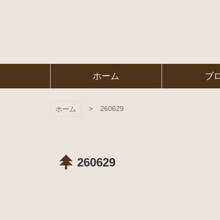
コ
ン
テ
ン
ツ
本
文
㈱ＦＯＲ
ホーム
ブ
へ
ス
ＥＳＴ Ｃ
キ
ッ
260629
ホーム
プ
ＯＬＬＥ
ＧＥ
260629