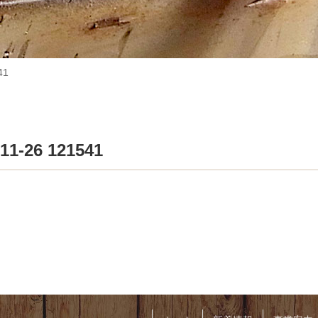
41
26 121541