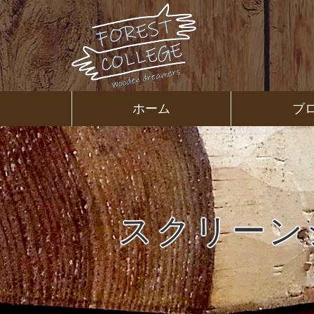
コ
ン
テ
ン
ツ
本
文
㈱ＦＯＲ
ホーム
ブ
へ
ス
ＥＳＴ Ｃ
キ
ッ
プ
ＯＬＬＥ
ＧＥ
スクリーンショ