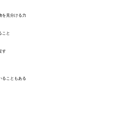
物を見分ける力
ること
促す
いることもある