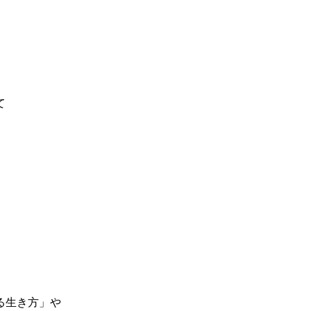
て
る生き方」や