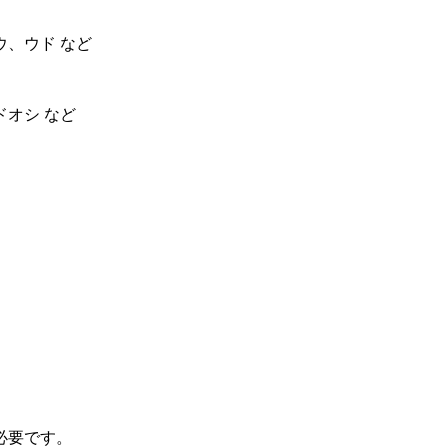
、ウド など
オシ など
必要です。