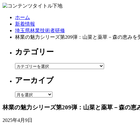
ホーム
新着情報
埼玉県林業技術者研修
林業の魅力シリーズ第209弾：山菜と薬草－森の恵みを
カテゴリー
カ
テ
アーカイブ
ゴ
リ
ー
ア
ー
林業の魅力シリーズ第209弾：山菜と薬草－森の恵
カ
イ
2025年4月9日
ブ