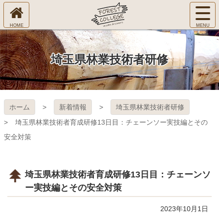
コ
サ
ン
イ
ホ
テ
ト
㈱Ｆ
ー
ン
メ
ム
ツ
ニ
へ
本
ＯＲ
埼玉県林業技術者研修
ュ
文
ー
へ
ＥＳ
を
ス
開
キ
Ｔ Ｃ
く
ホーム
新着情報
埼玉県林業技術者研修
ッ
プ
ＯＬ
埼玉県林業技術者育成研修13日目：チェーンソー実技編とその
安全対策
ＬＥ
ＧＥ
埼玉県林業技術者育成研修13日目：チェーンソ
ー実技編とその安全対策
2023年10月1日