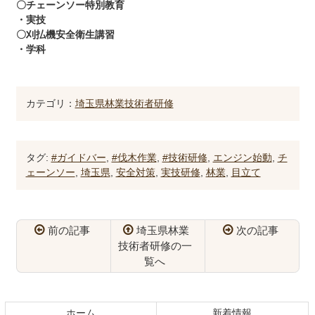
〇チェーンソー特別教育
・実技
〇刈払機安全衛生講習
・学科
カテゴリ：
埼玉県林業技術者研修
タグ:
#ガイドバー
,
#伐木作業
,
#技術研修
,
エンジン始動
,
チ
ェーンソー
,
埼玉県
,
安全対策
,
実技研修
,
林業
,
目立て
前の記事
埼玉県林業
次の記事
技術者研修の一
覧へ
コ
ペ
ン
ー
テ
ジ
ホーム
新着情報