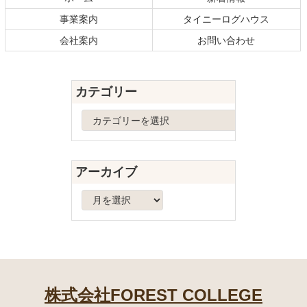
ン
の
事業案内
タイニーログハウス
ツ
先
本
頭
会社案内
お問い合わせ
文
へ
の
戻
先
る
カテゴリー
頭
へ
カ
戻
テ
る
ゴ
リ
アーカイブ
ー
ア
ー
カ
イ
ブ
株式会社FOREST COLLEGE