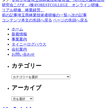
研究会こぴす、(株)FORESTCOLLEGE、オンライン研修、
リアル研修、林業経営、
前の記事
埼玉県林業技術者研修の一覧へ
次の記事
コンテンツ本文の先頭へ戻る
ページの先頭へ戻る
ホーム
新着情報
事業案内
タイニーログハウス
会社案内
お問い合わせ
カテゴリー
カ
テ
アーカイブ
ゴ
リ
ー
ア
ー