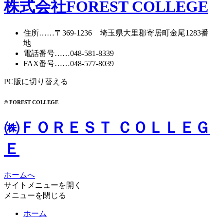
カ
株式会社FOREST COLLEGE
イ
ブ
住所
……〒369-1236 埼玉県大里郡寄居町
金尾1283番
地
電話番号
……
048-581-8339
FAX番号
……048-577-8039
PC版に切り替える
© FOREST COLLEGE
㈱ＦＯＲＥＳＴ ＣＯＬＬＥＧ
Ｅ
ホームへ
サイトメニューを開く
メニューを閉じる
ホーム