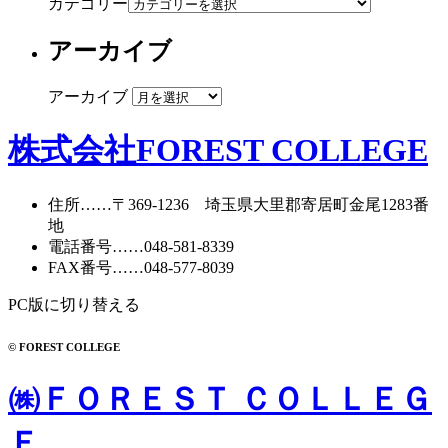
カテゴリー
アーカイブ
アーカイブ
株式会社FOREST COLLEGE
住所
……〒369-1236 埼玉県大里郡寄居町
金尾1283番
地
電話番号
……
048-581-8339
FAX番号
……048-577-8039
PC版に切り替える
© FOREST COLLEGE
㈱ＦＯＲＥＳＴ ＣＯＬＬＥＧ
Ｅ