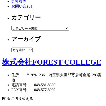
会社案内
お問い合わせ
カテゴリー
カ
テ
アーカイブ
ゴ
リ
ー
ア
ー
カ
株式会社FOREST COLLEGE
イ
ブ
住所
……〒369-1236 埼玉県大里郡寄居町
金尾1283番
地
電話番号
……
048-581-8339
FAX番号
……048-577-8039
PC版に切り替える