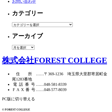
お問い合わせ
カテゴリー
カ
テ
アーカイブ
ゴ
リ
ー
ア
ー
カ
株式会社FOREST COLLEGE
イ
ブ
住所
……〒369-1236 埼玉県大里郡寄居町
金
尾1283番地
電話番号
……
048-581-8339
FAX番号
……048-577-8039
PC版に切り替える
© FOREST COLLEGE